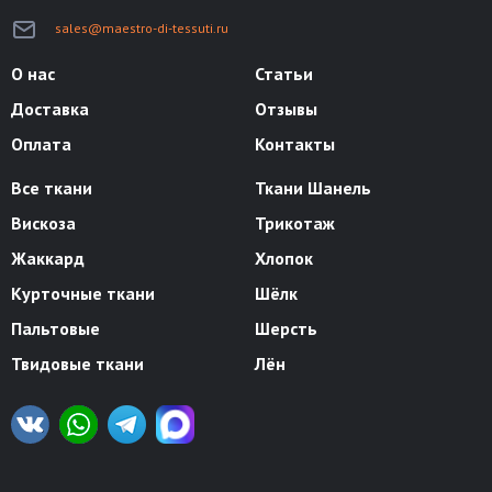
sales@maestro-di-tessuti.ru
О нас
Статьи
Доставка
Отзывы
Оплата
Контакты
Все ткани
Ткани Шанель
Вискоза
Трикотаж
Жаккард
Хлопок
Курточные ткани
Шёлк
Пальтовые
Шерсть
Твидовые ткани
Лён