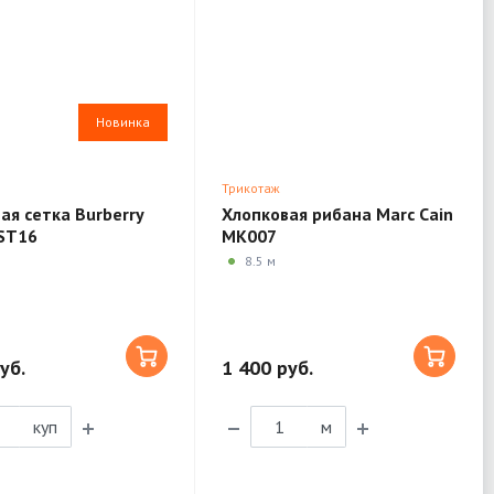
Новинка
Трикотаж
ая сетка Burberry
Хлопковая рибана Marc Cain
ST16
MK007
8.5 м
уб.
1 400 руб.
куп
м