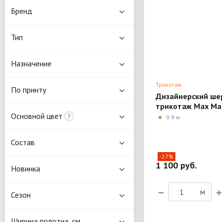
Бренд
Тип
Назначение
Трикотаж
По принту
Дизайнерский ше
трикотаж Max Ma
Основной цвет
?
9.9 м
Состав
-27%
1 100 руб.
Новинка
м
Сезон
Ширина полотна, см