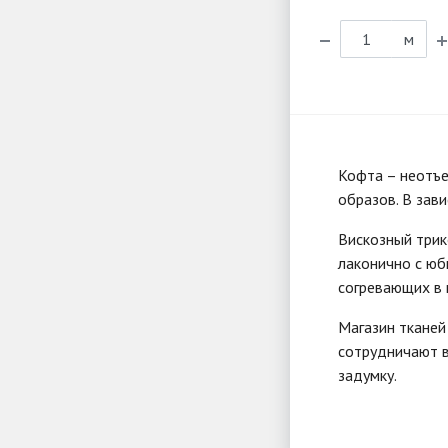
м
Кофта – неотъе
образов. В зав
Вискозный трик
лаконично с юб
согревающих в 
Магазин тканей
сотрудничают в
задумку.