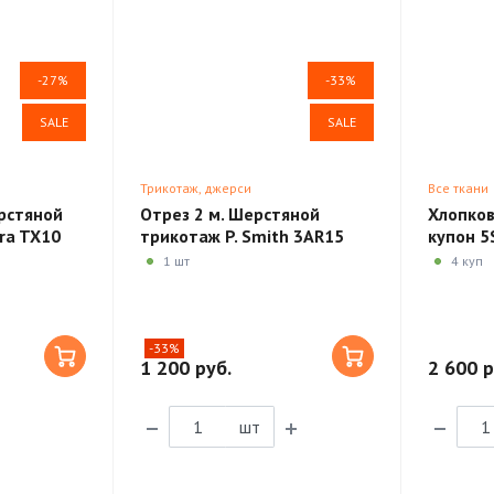
-27%
-33%
SALE
SALE
Трикотаж, джерси
Все ткани
рстяной
Отрез 2 м. Шерстяной
Хлопков
ra TX10
трикотаж P. Smith 3AR15
купон 5
1 шт
4 куп
-33%
1 200 руб.
2 600 р
шт