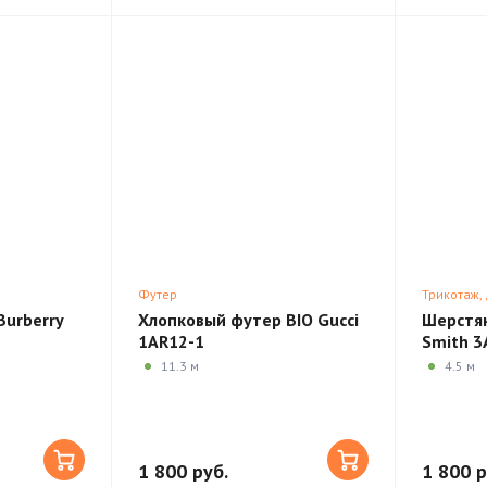
Футер
Трикотаж,
Burberry
Хлопковый футер BIO Gucci
Шерстян
1AR12-1
Smith 3
11.3 м
4.5 м
1 800 руб.
1 800 р