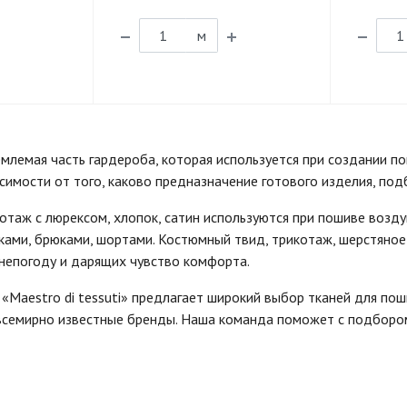
м
млемая часть гардероба, которая используется при создании п
исимости от того, каково предназначение готового изделия, под
отаж с люрексом, хлопок, сатин используются при пошиве возду
ками, брюками, шортами. Костюмный твид, трикотаж, шерстяно
непогоду и дарящих чувство комфорта.
 «Maestro di tessuti» предлагает широкий выбор тканей для по
семирно известные бренды. Наша команда поможет с подбором