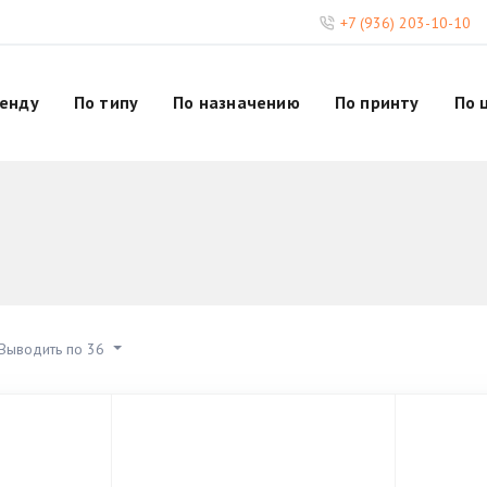
+7 (936) 203-10-10
ренду
По типу
По назначению
По принту
По 
Выводить по 36