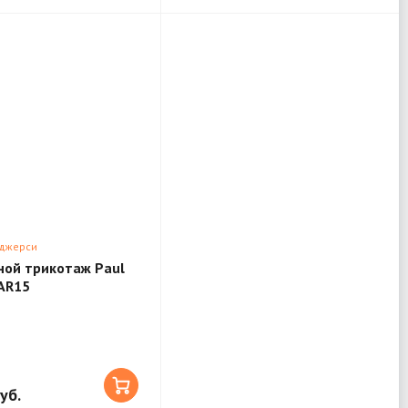
 джерси
ой трикотаж Paul
AR15
уб.