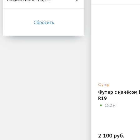
Футер
Футер с начёсом 
R19
15.2 м
2 100 руб.