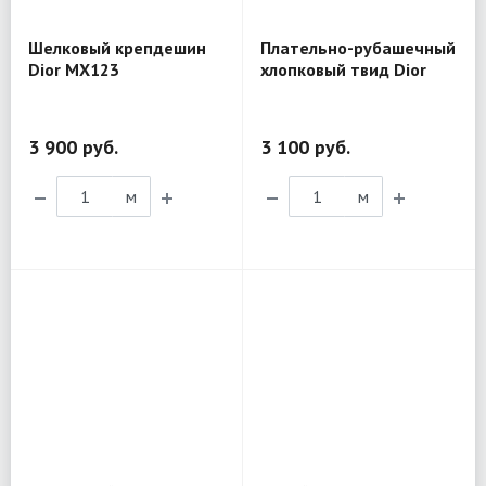
Шелковый крепдешин
Плательно-рубашечный
Dior MX123
хлопковый твид Dior
XL302
3 900 руб.
3 100 руб.
м
м