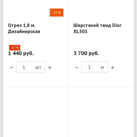
-47%
Отрез 1,8 м.
Шерстяной твид Dior
Дизайнерская
XL301
плательно-рубашечная
ткань Dior R140
-47%
1 440 руб.
3 700 руб.
шт
м