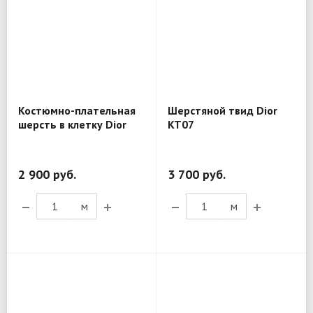
Костюмно-плательная
Шерстяной твид Dior
шерсть в клетку Dior
KT07
CM44
2 900 руб.
3 700 руб.
м
м