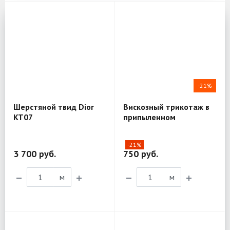
-21%
Шерстяной твид Dior
Вискозный трикотаж в
KT07
припыленном
лососевом цвете T46
-21%
3 700 руб.
750 руб.
м
м