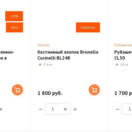
-20%
SALE
Новинка
Хлопок
Рубашечн
стюмно-
Костюмный хлопок Brunello
Рубашеч
к в
Cucinelli BL248
CL50
2.4 м
15 м
1 800 руб.
1 700 р
м