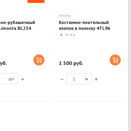
Хлопок
ьно-рубашечный
Костюмно-плательный
Limonta BL254
хлопок в полоску 4TL96
15.4 м
уб.
1 500 руб.
шт
м