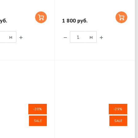
уб.
1 800 руб.
м
м
-20%
-29%
SALE
SALE