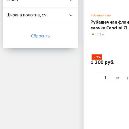
Ширина полотна, см
Рубашечные
Рубашечная флан
елочку Canclini C
6.1 м
-29%
1 200 руб.
м