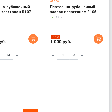
Хлопок
ьно-рубашечный
Плательно-рубашечный
с эластаном R107
хлопок с эластаном R106
6.6 м
-29%
уб.
1 000 руб.
м
м