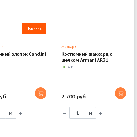
Новинка
ые
Жаккард
ный хлопок Canclini
Костюмный жаккард с
шелком Armani AR31
4 м
уб.
2 700 руб.
м
м