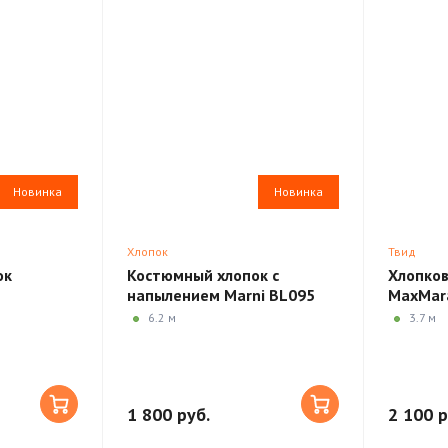
Новинка
Новинка
Хлопок
Твид
ок
Костюмный хлопок с
Хлопков
напылением Marni BL095
MaxMar
6.2 м
3.7 м
1 800 руб.
2 100 р