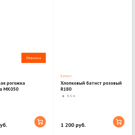
Новинка
Батист
ая рогожка
Хлопковый батист розовый
a MK050
R180
8.6 м
уб.
1 200 руб.