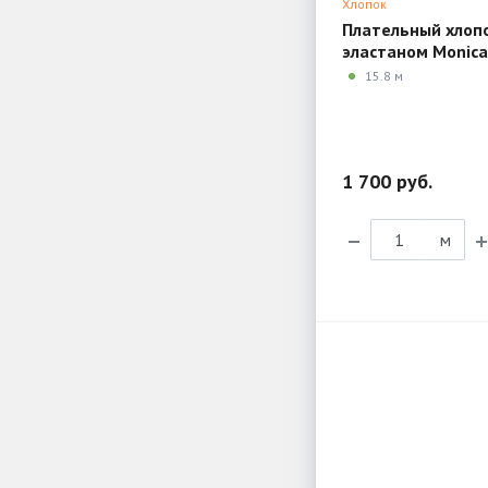
Хлопок
Плательный хлопо
эластаном Monica
MX189
15.8 м
1 700 руб.
м