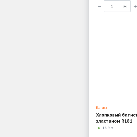
м
Батист
Хлопковый батист
эластаном R181
16.9 м