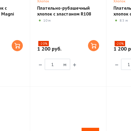
Хлопок
Хлопок
к с
Плательно-рубашечный
Плател
 Magni
хлопок с эластаном R108
хлопок 
10 м
8.5 м
-20%
-20%
1 200 руб.
1 200 р
м