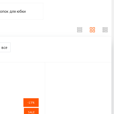
опок для юбки
все
-13%
SALE