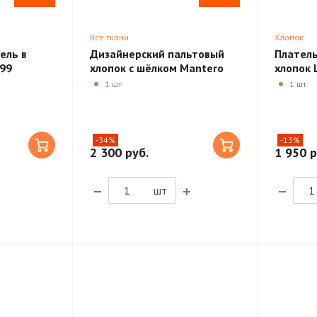
Все ткани
Хлопок
ель в
Дизайнерский пальтовый
Плател
L99
хлопок с шёлком Mantero
хлопок 
Luxury R03
1 шт
1 шт
-34%
-13%
2 300 руб.
1 950 р
шт