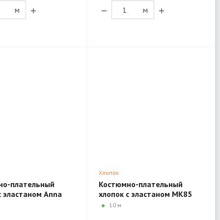
м
м
Хлопок
но-плательный
Костюмно-плательный
с эластаном Anna
хлопок с эластаном MK85
 1TEX29
10 м