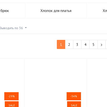
 брюк
Хлопок для платья
Хл
Выводить по 36
1
2
3
4
5
-29%
-34%
SALE
SALE