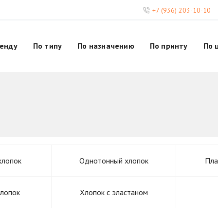
+7 (936) 203-10-10
ренду
По типу
По назначению
По принту
По 
хлопок
Однотонный хлопок
Пла
хлопок
Хлопок с эластаном