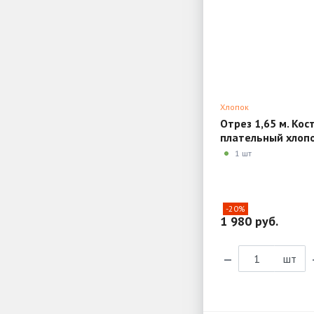
Хлопок
Отрез 1,65 м. Ко
плательный хлопо
полоску 4TL96
1 шт
-20%
1 980 руб.
шт