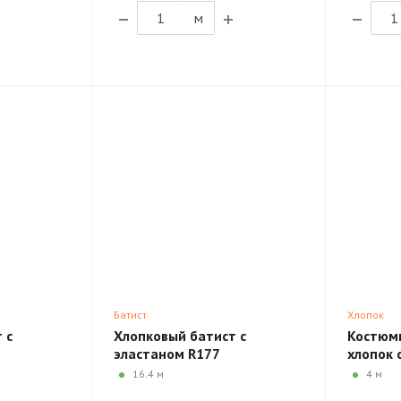
м
Батист
Хлопок
 с
Хлопковый батист с
Костюм
эластаном R177
хлопок 
Rachele
16.4 м
4 м