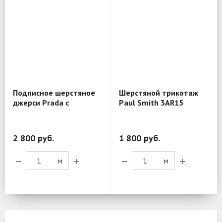
Подписное шерстяное
Шерстяной трикотаж
джерси Prada с
Paul Smith 3AR15
эластаном MR06
2 800 руб.
1 800 руб.
м
м