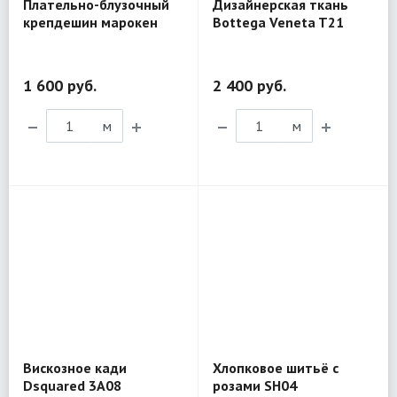
Плательно-блузочный
Дизайнерская ткань
крепдешин марокен
Bottega Veneta T21
Chanel CH03
1 600 руб.
2 400 руб.
м
м
Вискозное кади
Хлопковое шитьё с
Dsquared 3A08
розами SH04