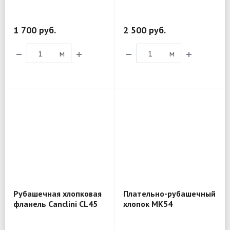
1 700 руб.
2 500 руб.
м
м
Рубашечная хлопковая
Плательно-рубашечный
фланель Canclini CL45
хлопок MK54