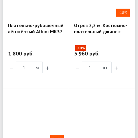
-18%
Плательно-рубашечный
Отрез 2,2 м. Костюмно-
лён жёлтый Albini MK37
плательный джинс с
эластаном Cavalli
MX220
-18%
1 800 руб.
3 960 руб.
м
шт