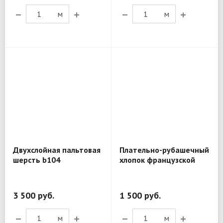
м
м
Двухслойная пальтовая
Плательно-рубашечный
шерсть b104
хлопок французской
фабрики Safeco MX157
3 500 руб.
1 500 руб.
м
м