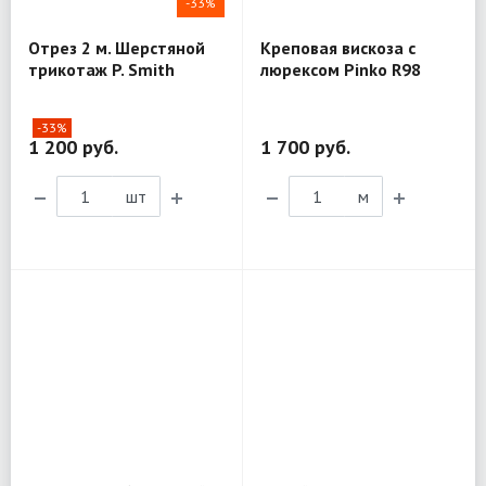
-33%
Отрез 2 м. Шерстяной
Креповая вискоза с
трикотаж P. Smith
люрексом Pinko R98
3AR15
-33%
1 200 руб.
1 700 руб.
шт
м