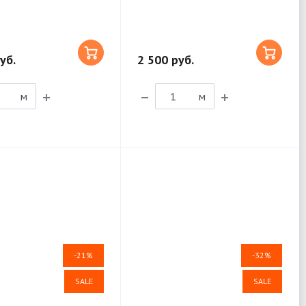
уб.
2 500 руб.
м
м
-21%
-32%
SALE
SALE