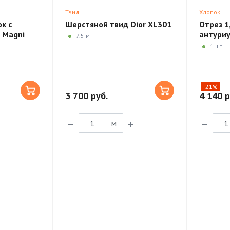
Твид
Хлопок
к с
Шерстяной твид Dior XL301
Отрез 1
 Magni
антури
7.5 м
3S09
1 шт
-21%
3 700 руб.
4 140 р
м