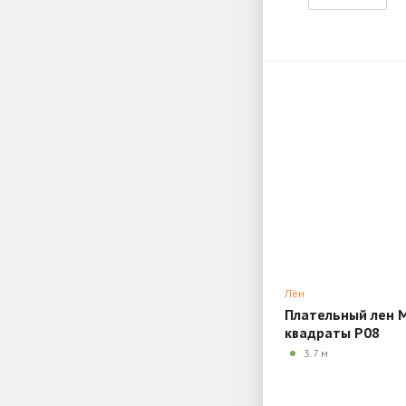
Лён
Плательный лен 
квадраты P08
3.7 м