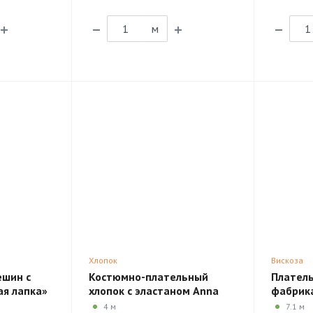
м
Хлопок
Вискоза
ешин с
Костюмно-плательный
Платель
ая лапка»
хлопок с эластаном Anna
фабрика
Rachele 1TEX29
4 м
7.1 м