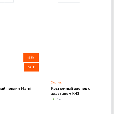
-28%
SALE
Хлопок
ый поплин Marni
Костюмный хлопок с
эластаном K43
6 м