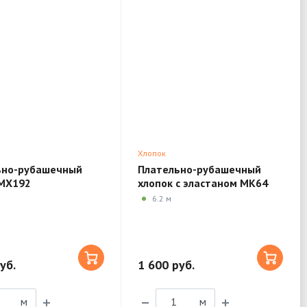
Хлопок
ьно-рубашечный
Плательно-рубашечный
 MX192
хлопок с эластаном MK64
6.2 м
уб.
1 600 руб.
м
м