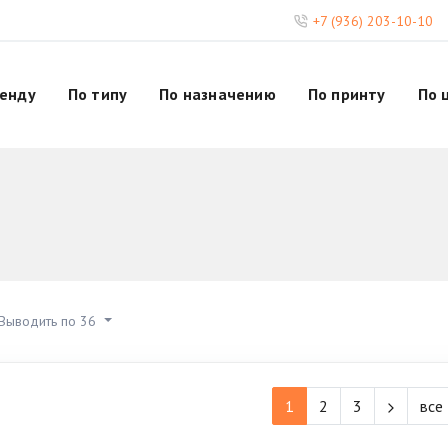
+7 (936) 203-10-10
ренду
По типу
По назначению
По принту
По 
Выводить по 36
1
2
3
все