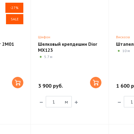
-27%
SALE
Шифон
Вискоза
т 2M01
Шелковый крепдешин Dior
Штапел
MX123
10 м
5.7 м
3 900 руб.
1 600 р
м