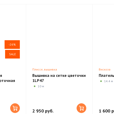
-26%
SALE
Плиссе, вышивка
Вискоза
я
Вышивка на сетке цветочки
Платель
урточная
1LP47
14.4 м
valli VX08
10 м
2 950 руб.
1 600 р