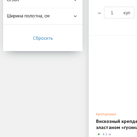
куп
Ширина полотна, см
Крепдешин
Вискозный крепд
эластаном «гусин
Отрез 1 T07
4.5 м