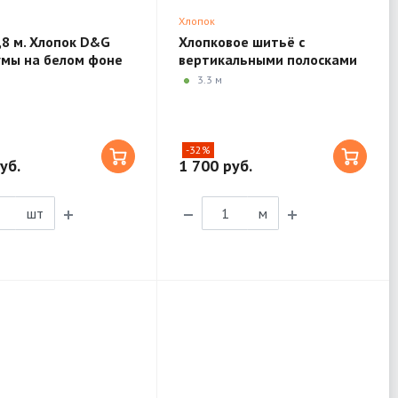
Хлопок
,8 м. Хлопок D&G
Хлопковое шитьё с
умы на белом фоне
вертикальными полосками
1M09
3.3 м
-32%
уб.
1 700 руб.
шт
м