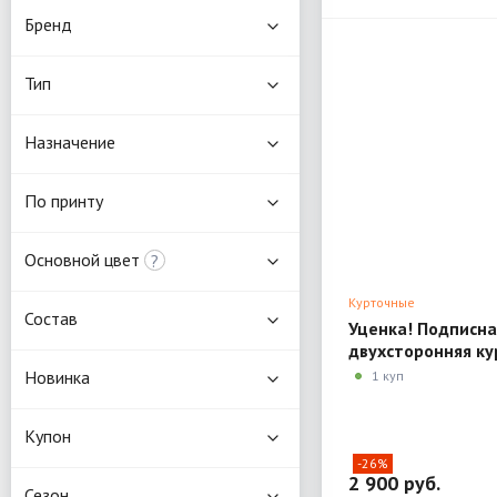
Бренд
Тип
Назначение
По принту
Основной цвет
?
Курточные
Состав
Уценка! Подписна
двухсторонняя к
стежка Roberto Ca
Новинка
1 куп
Купон
-26%
2 900 руб.
Сезон