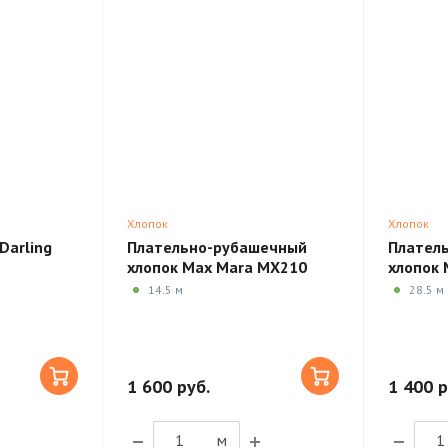
Хлопок
Хлопок
Darling
Плательно-рубашечный
Плател
хлопок Max Mara MX210
хлопок
14.5 м
28.5 м
1 600 руб.
1 400 р
м