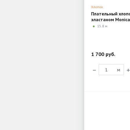
Хлопок
Плательный хлопо
эластаном Monica
MX189
15.8 м
1 700 руб.
м