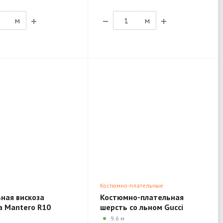
м
м
Костюмно-плательные
ная вискоза
Костюмно-плательная
 Mantero R10
шерсть со льном Gucci
1TX196
9.6 м