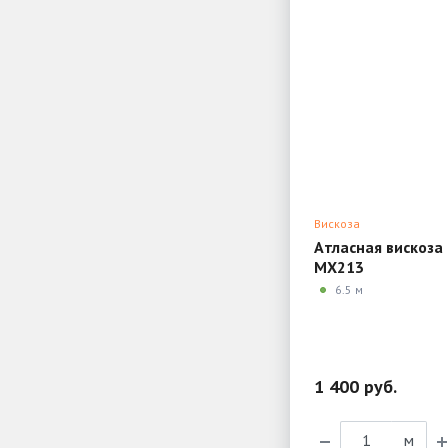
Вискоза
Атласная вискоза 
MX213
6.5 м
1 400 руб.
м