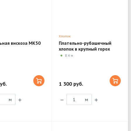
Хлопок
ьная вискоза MK50
Плательно-рубашечный
хлопок в крупный горох
2TL18
8.4 м
уб.
1 300 руб.
м
м