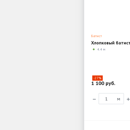
Батист
Хлопковый батис
4.4 м
-27%
1 100 руб.
м