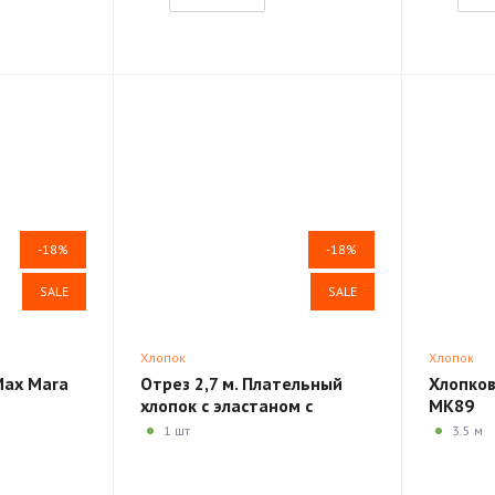
-18%
-18%
SALE
SALE
Хлопок
Хлопок
Max Mara
Отрез 2,7 м. Плательный
Хлопков
хлопок с эластаном с
MK89
цветочным принтом R51
1 шт
3.5 м