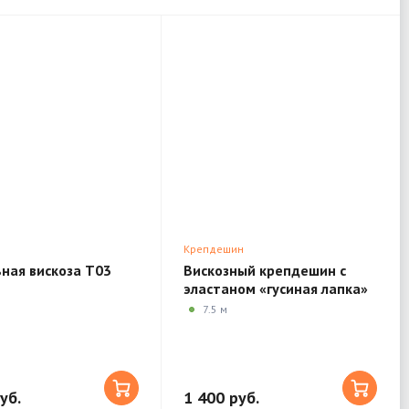
Крепдешин
ная вискоза T03
Вискозный крепдешин с
эластаном «гусиная лапка»
Отрез 2 T07
7.5 м
уб.
1 400 руб.