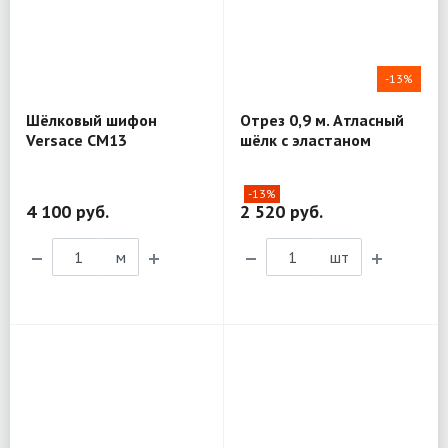
-13%
Шёлковый шифон
Отрез 0,9 м. Атласный
Versace CM13
шёлк с эластаном
Versace MX216
-13%
4 100 руб.
2 520 руб.
м
шт