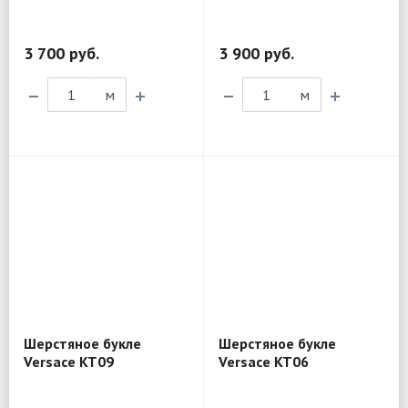
эластаном Versace
KT05
3 700 руб.
3 900 руб.
м
м
Шерстяное букле
Шерстяное букле
Versace KT09
Versace KT06