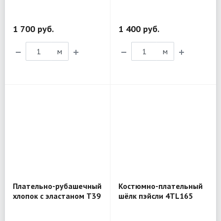
MX181
1 700 руб.
1 400 руб.
м
м
Плательно-рубашечный
Костюмно-плательный
хлопок с эластаном T39
шёлк пэйсли 4TL165