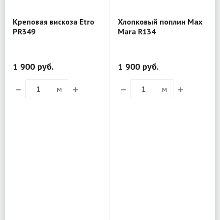
Креповая вискоза Etro
Хлопковый поплин Max
PR349
Mara R134
1 900 руб.
1 900 руб.
м
м