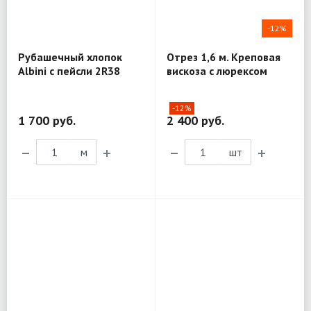
-12%
Рубашечный хлопок
Отрез 1,6 м. Креповая
Albini с пейсли 2R38
вискоза с люрексом
Pinko R99
-12%
1 700 руб.
2 400 руб.
м
шт