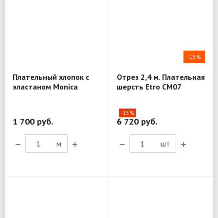
-15%
Плательный хлопок с
Отрез 2,4 м. Плательная
эластаном Monica
шерсть Etro CM07
Magni MX189
-15%
1 700 руб.
6 720 руб.
м
шт