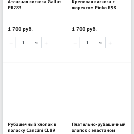
Атласная вискоза Gallus
Креповая вискоза с
PR283
люрексом Pinko R98
1 700 руб.
1 700 руб.
м
м
Рубашечный хлопок в
Плательно-рубашечный
полоску Canclini CL89
хлопок с эластаном