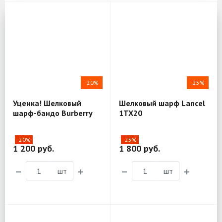
-20%
-25%
Уценка! Шелковый
Шелковый шарф Lancel
шарф-бандо Burberry
1TX20
T24
-20%
-25%
1 200 руб.
1 800 руб.
шт
шт