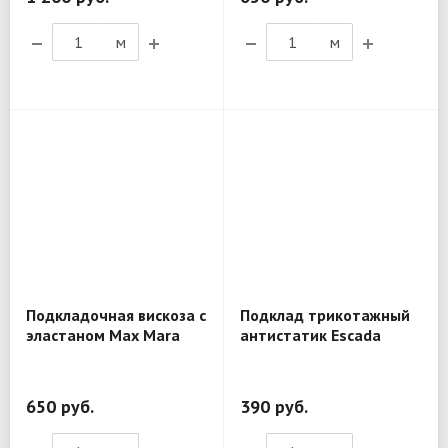
м
м
Подкладочная вискоза с
Подклад трикотажный
эластаном Max Mara
антистатик Escada
1LP07
тёмно-бирюзовый AN32
650 руб.
390 руб.