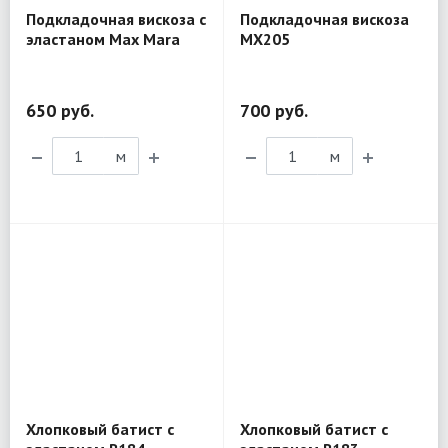
Подкладочная вискоза с
Подкладочная вискоза
эластаном Max Mara
MX205
MX225
650 руб.
700 руб.
м
м
Хлопковый батист с
Хлопковый батист с