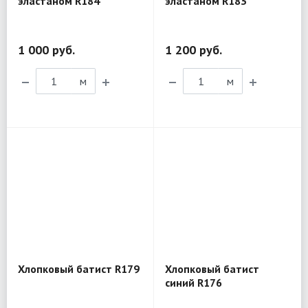
эластаном R184
эластаном R183
1 000 руб.
1 200 руб.
м
м
Хлопковый батист R179
Хлопковый батист
синий R176