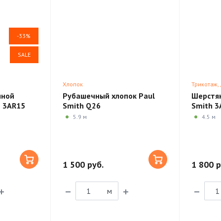
-33%
SALE
Хлопок
Трикотаж,
яной
Рубашечный хлопок Paul
Шерстян
h 3AR15
Smith Q26
Smith 3
5.9 м
4.5 м
1 500 руб.
1 800 р
м