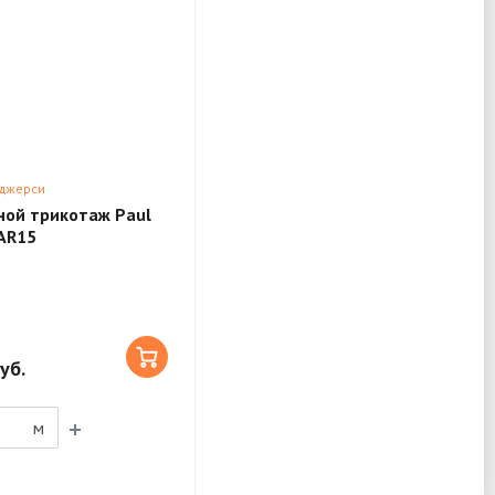
 джерси
ой трикотаж Paul
AR15
уб.
м