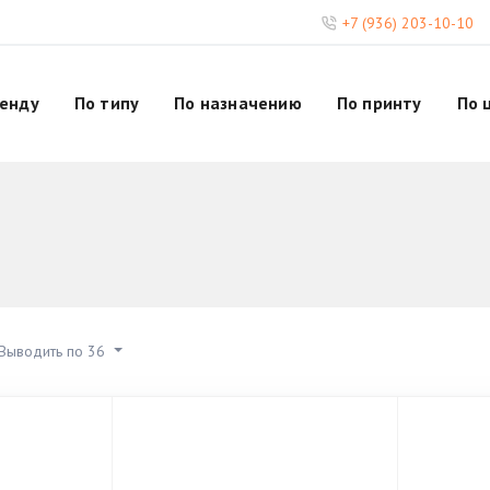
+7 (936) 203-10-10
ренду
По типу
По назначению
По принту
По 
Выводить по 36