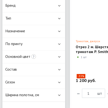
Бренд
Тип
Назначение
Трикотаж, джерси
По принту
Отрез 2 м. Шерст
трикотаж P. Smit
Основной цвет
?
1 шт
Состав
-33%
1 200 руб.
Сезон
шт
Ширина полотна, см