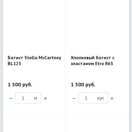
Батист Stella McCartney
Хлопковый батист с
BL125
эластаном Etro R63
1 500 руб.
1 500 руб.
м
куп