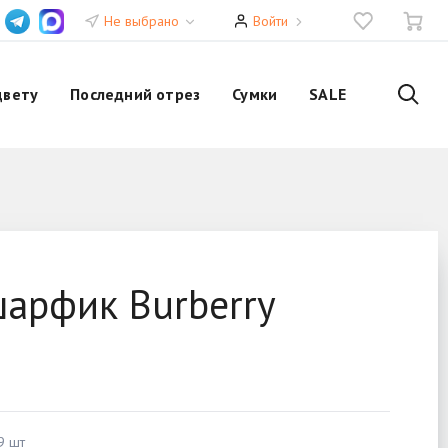
Не выбрано
Войти
цвету
Последний отрез
Сумки
SALE
арфик Burberry
9 шт