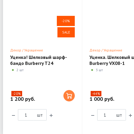
-20%
SALE
Декор / Украшение
Декор / Украшение
Уценка! Шелковый шарф-
Уценка. Шелковый 
бандо Burberry T24
Burberry VX08-1
2 шт
3 шт
-20%
-44%
1 200 руб.
1 000 руб.
шт
шт