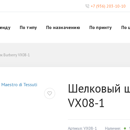
+7 (936) 203-10-10
ренду
По типу
По назначению
По принту
По 
 Burberry VX08-1
Шелковый ш
VX08-1
Артикул: VX08-1
Наличие: