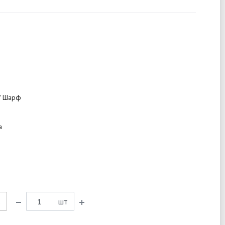
/ Шарф
а
ь
шт