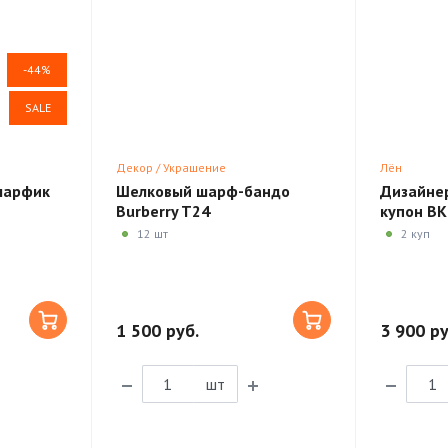
-44%
SALE
Декор / Украшение
Лён
шарфик
Шелковый шарф-бандо
Дизайнер
Burberry T24
купон B
12 шт
2 куп
1 500 руб.
3 900 ру
шт