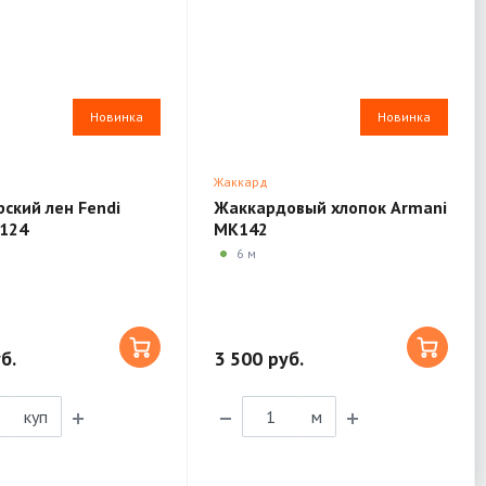
Новинка
Новинка
Жаккард
ский лен Fendi
Жаккардовый хлопок Armani
K124
MK142
6 м
б.
3 500 руб.
куп
м