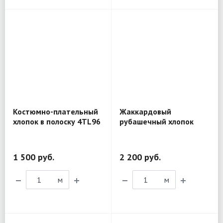
Костюмно-плательный
Жаккардовый
хлопок в полоску 4TL96
рубашечный хлопок
D&G BL298
1 500 руб.
2 200 руб.
м
м