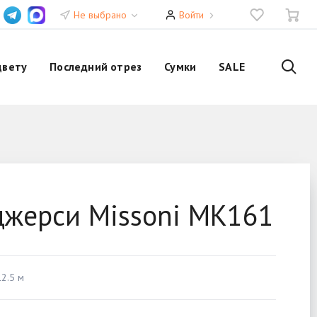
Не выбрано
Войти
цвету
Последний отрез
Сумки
SALE
джерси Missoni MK161
2.5 м