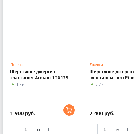
Джерси
Джерси
Шерстяное джерси с
Шерстяное джерси 
эластаном Armani 1TX129
эластаном Loro Pia
1TX140
1.7 м
5.7 м
1 900 руб.
2 400 руб.
м
м