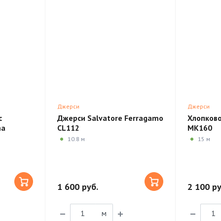
Джерси
Джерси
с
Джерси Salvatore Ferragamo
Хлопково
na
CL112
MK160
10.8 м
15 м
1 600 руб.
2 100 ру
м