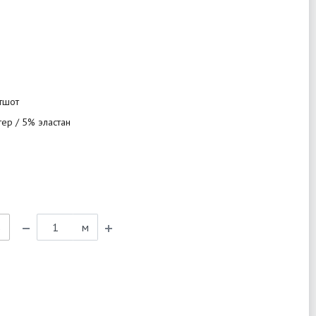
итшот
ер / 5% эластан
ь
м