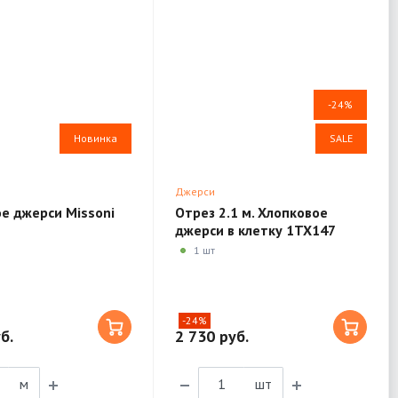
-24%
Новинка
SALE
Джерси
е джерси Missoni
Отрез 2.1 м. Хлопковое
джерси в клетку 1TX147
1 шт
-24%
б.
2 730 руб.
м
шт