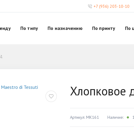
+7 (936) 203-10-10
ренду
По типу
По назначению
По принту
По 
61
Хлопковое 
Артикул: MK161
Наличие:
1