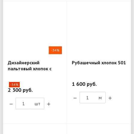
-34%
Дизайнерский
Рубашечный хлопок S01
пальтовый хлопок с
шёлком Mantero Luxury
R03
1 600 руб.
-34%
2 300 руб.
м
шт