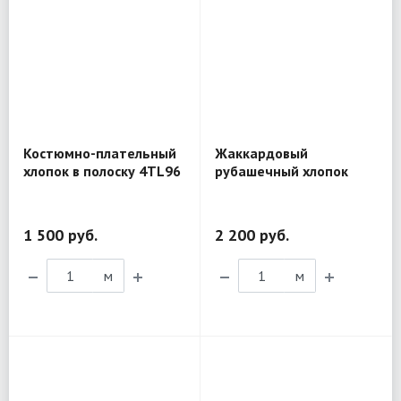
Костюмно-плательный
Жаккардовый
хлопок в полоску 4TL96
рубашечный хлопок
D&G BL298
1 500 руб.
2 200 руб.
м
м