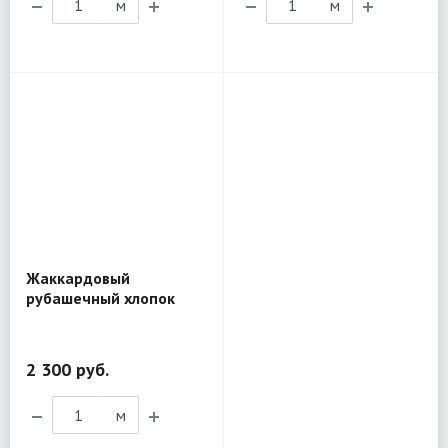
м
м
Жаккардовый
рубашечный хлопок
Etro BL201
2 300 руб.
м