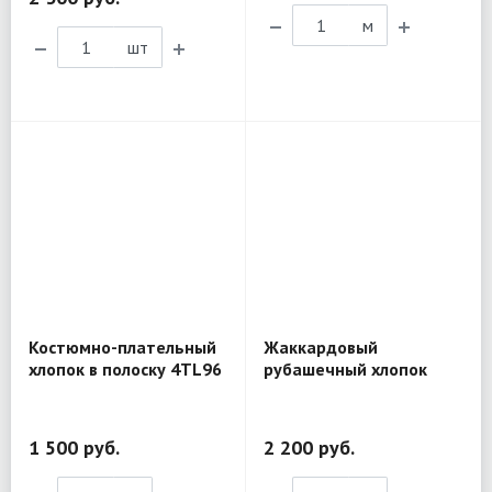
м
шт
Костюмно-плательный
Жаккардовый
хлопок в полоску 4TL96
рубашечный хлопок
D&G BL298
1 500 руб.
2 200 руб.