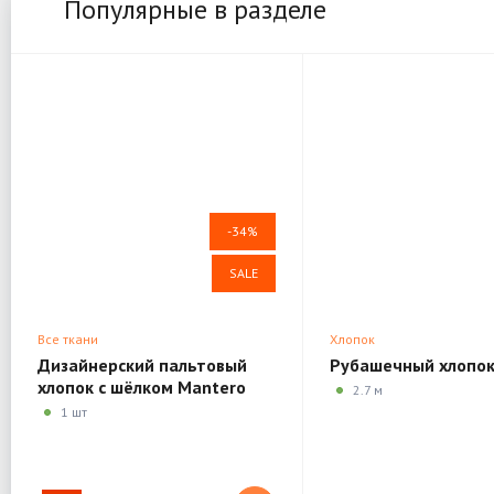
Популярные в разделе
-34%
SALE
Все ткани
Хлопок
Дизайнерский пальтовый
Рубашечный хлопок
хлопок с шёлком Mantero
2.7 м
Luxury R03
1 шт