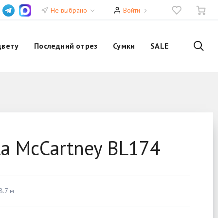
Не выбрано
Войти
цвету
Последний отрез
Сумки
SALE
la McCartney BL174
8.7 м