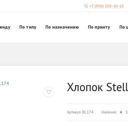
+7 (936) 203-10-10
ренду
По типу
По назначению
По принту
По 
Хлопок Stel
Артикул: BL174
Наличие:
1