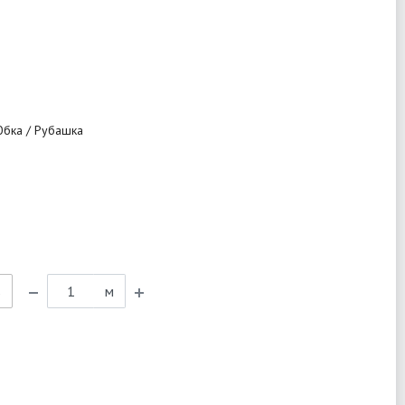
Юбка / Рубашка
ь
м