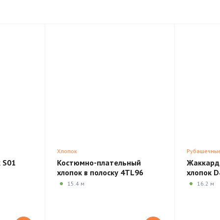
Хлопок
Рубашечны
 S01
Костюмно-плательный
Жаккард
хлопок в полоску 4TL96
хлопок 
15.4 м
16.2 м