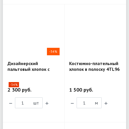
-34%
Дизайнерский
Костюмно-плательный
пальтовый хлопок с
хлопок в полоску 4TL96
шёлком Mantero Luxury
R03
-34%
2 300 руб.
1 500 руб.
шт
м