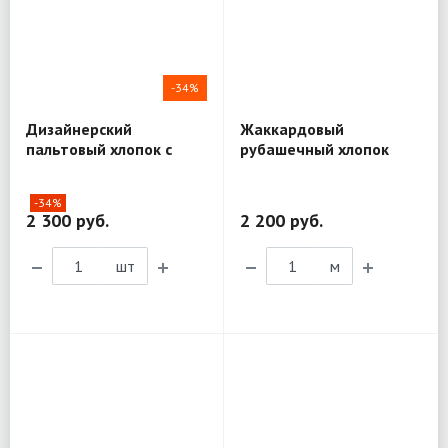
-34%
Дизайнерский
Жаккардовый
пальтовый хлопок с
рубашечный хлопок
шёлком Mantero Luxury
D&G BL298
R03
-34%
2 300 руб.
2 200 руб.
шт
м