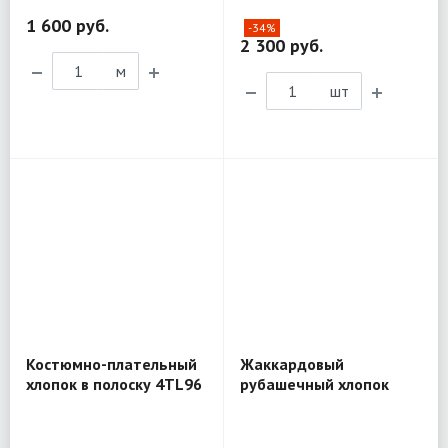
R03
1 600 руб.
-34%
2 300 руб.
м
шт
Костюмно-плательный
Жаккардовый
хлопок в полоску 4TL96
рубашечный хлопок
D&G BL298