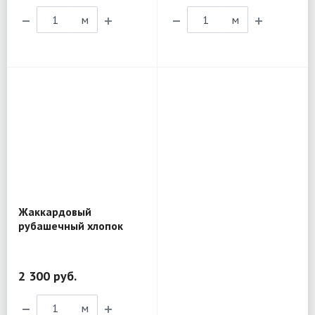
м
м
Жаккардовый
рубашечный хлопок
Etro BL201
2 300 руб.
м