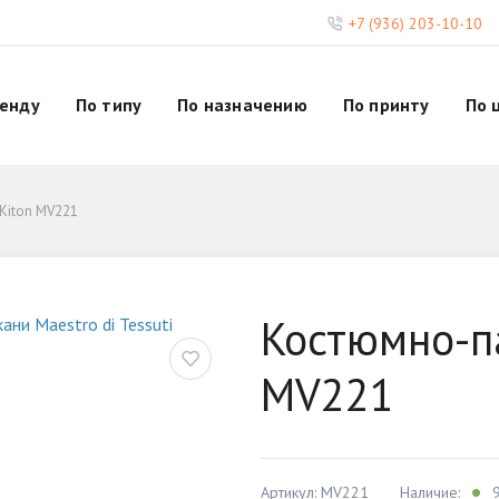
+7 (936) 203-10-10
ренду
По типу
По назначению
По принту
По 
Kiton MV221
Костюмно-па
MV221
Артикул: MV221
Наличие:
9