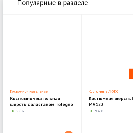
Популярные в разделе
Костюмно-плательные
Костюмные ЛЮКС
Костюмно-плательная
Костюмная шерсть 
шерсть с эластаном Tolegno
MV122
MK208
9.6 м
9.6 м