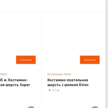
Новинка
Новинка
 ЛЮКС
Костюмные ЛЮКС
45 м. Костюмно-
Костюмно-плательная
ая шерсть Super
шерсть с шелком Kiton
rnet XL67
MV423
2.7 м