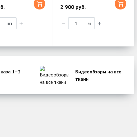
б.
2 900 руб.
шт
м
аказа 1–2
Видеообзоры на все
ткани