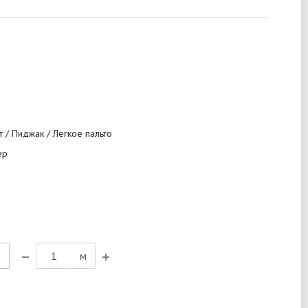
 / Пиджак / Легкое пальто
ер
ь
м