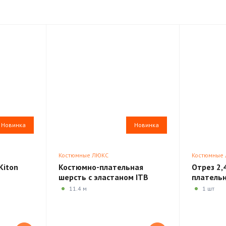
Новинка
Новинка
Костюмные ЛЮКС
Костюмные
Kiton
Костюмно-плательная
Отрез 2,
шерсть с эластаном ITB
плательн
Biella MK212
130'S Ca
11.4 м
1 шт