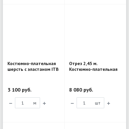
Костюмно-плательная
Отрез 2,45 м.
шерсть с эластаном ITB
Костюмно-плательная
Biella MK212
шерсть Super 130'S
Carnet XL67
3 100 руб.
8 080 руб.
м
шт