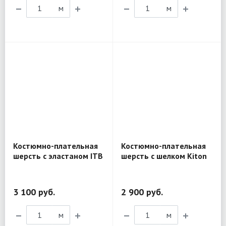
м
м
Костюмно-плательная
Костюмно-плательная
шерсть с эластаном ITB
шерсть с шелком Kiton
Biella MK212
MV423
3 100 руб.
2 900 руб.
м
м