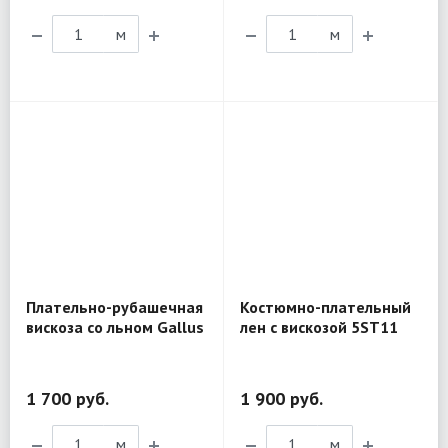
м
м
Плательно-рубашечная
Костюмно-плательный
вискоза со льном Gallus
лен с вискозой 5ST11
PR268
1 700 руб.
1 900 руб.
м
м