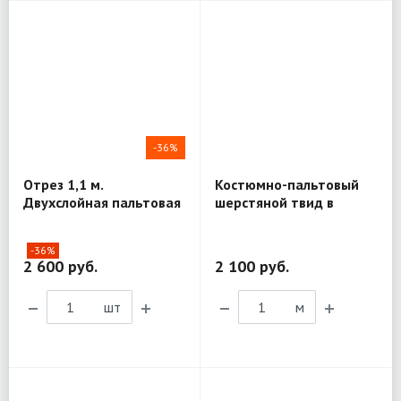
-36%
Отрез 1,1 м.
Костюмно-пальтовый
Двухслойная пальтовая
шерстяной твид в
шерсть Agnona MV110
елочку T. G. di Fabio
MV241
-36%
2 600 руб.
2 100 руб.
шт
м