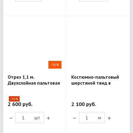
-36%
Отрез 1,1 м.
Костюмно-пальтовый
Двухслойная пальтовая
шерстяной твид в
шерсть Agnona MV110
елочку T. G. di Fabio
MV241
-36%
2 600 руб.
2 100 руб.
шт
м