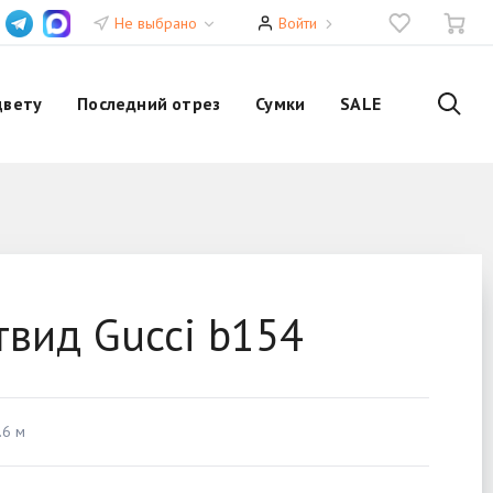
Не выбрано
Войти
цвету
Последний отрез
Сумки
SALE
твид Gucci b154
.6 м