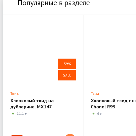
Популярные в разделе
-39%
SALE
Твид
Твид
Хлопковый твид на
Хлопковый твид с 
дублерине. MX147
Chanel R93
11.1 м
6 м