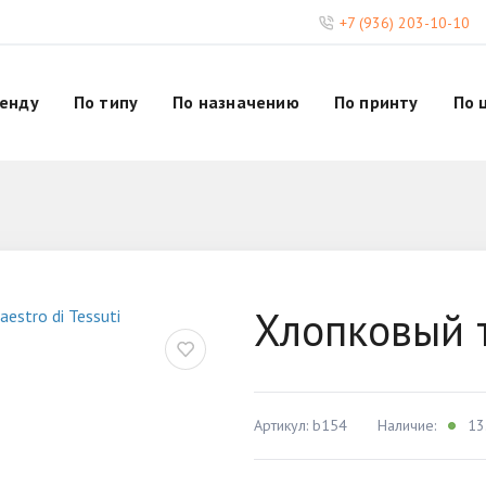
+7 (936) 203-10-10
ренду
По типу
По назначению
По принту
По 
Хлопковый 
Артикул: b154
Наличие:
13