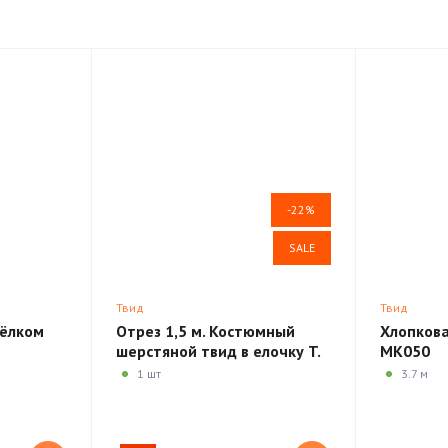
-22%
SALE
Твид
Твид
шёлком
Отрез 1,5 м. Костюмный
Хлопков
шерстяной твид в елочку T.
MK050
G. di Fabio MV205
1 шт
3.7 м