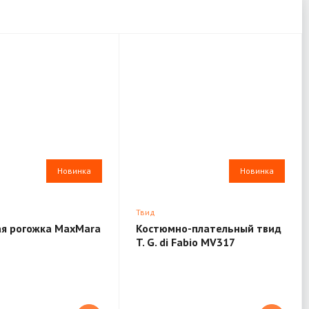
Новинка
Новинка
Твид
ая рогожка MaxMara
Костюмно-плательный твид
T. G. di Fabio MV317