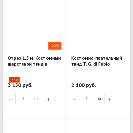
-22%
Отрез 1,5 м. Костюмный
Костюмно-плательный
шерстяной твид в
твид T. G. di Fabio
елочку T. G. di Fabio
MV317
MV205
-22%
3 150 руб.
2 100 руб.
шт
м