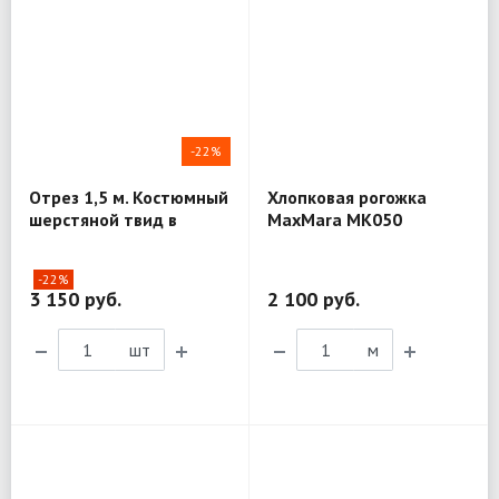
-22%
Отрез 1,5 м. Костюмный
Хлопковая рогожка
шерстяной твид в
MaxMara MK050
елочку T. G. di Fabio
MV205
-22%
3 150 руб.
2 100 руб.
шт
м