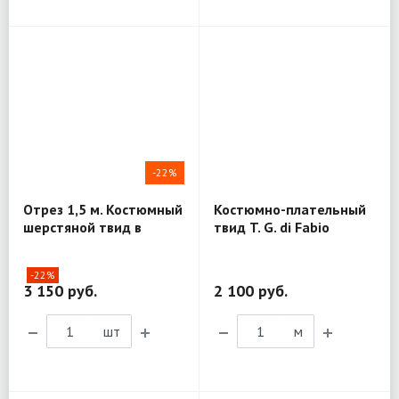
-22%
Отрез 1,5 м. Костюмный
Костюмно-плательный
шерстяной твид в
твид T. G. di Fabio
елочку T. G. di Fabio
MV317
MV205
-22%
3 150 руб.
2 100 руб.
шт
м