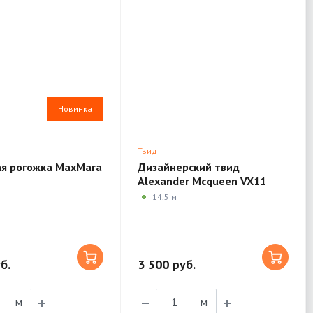
Новинка
Твид
ая рогожка MaxMara
Дизайнерский твид
Alexander Mcqueen VX11
14.5 м
б.
3 500 руб.
м
м