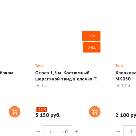
-22%
SALE
Твид
Твид
шёлком
Отрез 1,5 м. Костюмный
Хлопков
шерстяной твид в елочку T.
MK050
G. di Fabio MV205
1 шт
3.7 м
-22%
3 150 руб.
2 100 ру
шт