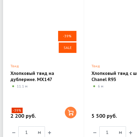
-39%
SALE
Твид
Твид
Хлопковый твид на
Хлопковый твид с 
дублерине. MX147
Chanel R93
11.1 м
6 м
-39%
2 200 руб.
5 500 руб.
м
м