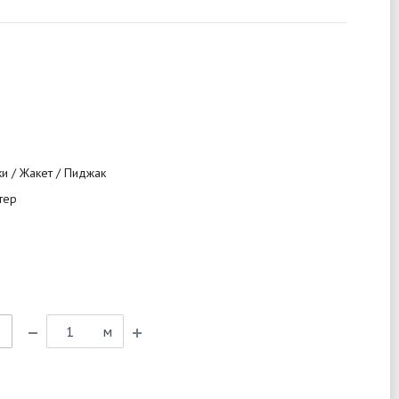
ки / Жакет / Пиджак
тер
ь
м