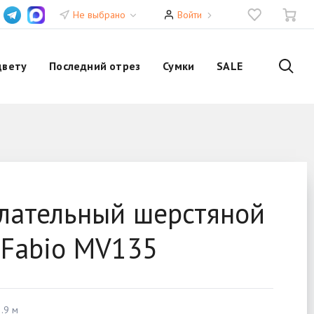
Не выбрано
Войти
цвету
Последний отрез
Сумки
SALE
лательный шерстяной
i Fabio MV135
.9 м