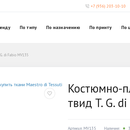
+7 (936) 203-10-10
ренду
По типу
По назначению
По принту
По 
. di Fabio MV135
Костюмно-п
твид T. G. d
Артикул: MV135
Наличие:
3