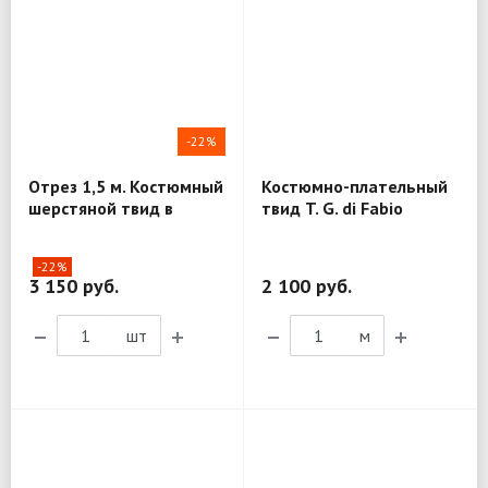
-22%
Отрез 1,5 м. Костюмный
Костюмно-плательный
шерстяной твид в
твид T. G. di Fabio
елочку T. G. di Fabio
MV317
MV205
-22%
3 150 руб.
2 100 руб.
шт
м