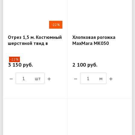
-22%
Отрез 1,5 м. Костюмный
Хлопковая рогожка
шерстяной твид в
MaxMara MK050
елочку T. G. di Fabio
MV205
-22%
3 150 руб.
2 100 руб.
шт
м