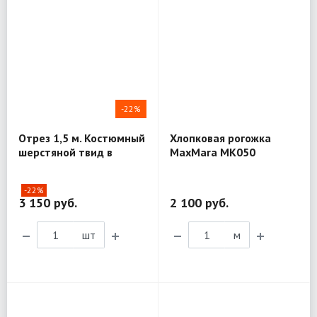
-22%
Отрез 1,5 м. Костюмный
Хлопковая рогожка
шерстяной твид в
MaxMara MK050
елочку T. G. di Fabio
MV205
-22%
3 150 руб.
2 100 руб.
шт
м