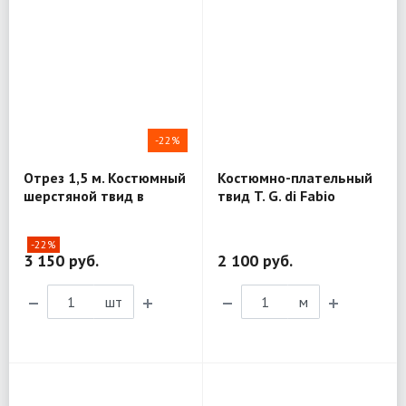
-22%
Отрез 1,5 м. Костюмный
Костюмно-плательный
шерстяной твид в
твид T. G. di Fabio
елочку T. G. di Fabio
MV317
MV205
-22%
3 150 руб.
2 100 руб.
шт
м