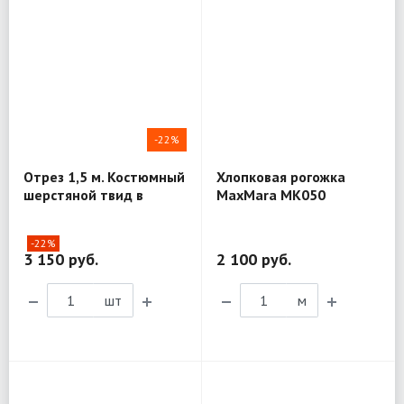
-22%
Отрез 1,5 м. Костюмный
Хлопковая рогожка
шерстяной твид в
MaxMara MK050
елочку T. G. di Fabio
MV205
-22%
3 150 руб.
2 100 руб.
шт
м