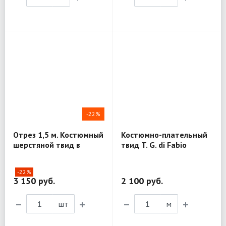
-22%
Отрез 1,5 м. Костюмный
Костюмно-плательный
шерстяной твид в
твид T. G. di Fabio
елочку T. G. di Fabio
MV317
MV205
-22%
3 150 руб.
2 100 руб.
шт
м