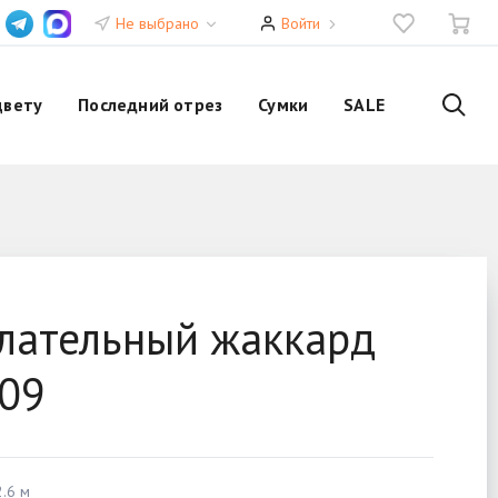
Не выбрано
Войти
цвету
Последний отрез
Сумки
SALE
лательный жаккард
09
.6 м