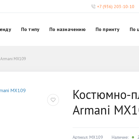
+7 (936) 203-10-10
ренду
По типу
По назначению
По принту
По 
 Armani MX109
Костюмно-п
Armani MX1
Артикул: MX109
Наличие:
2