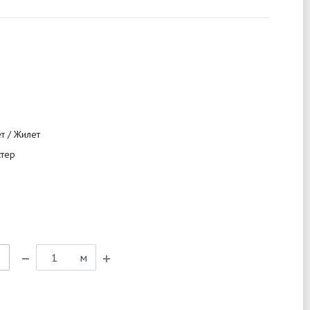
т / Жилет
стер
ь
м