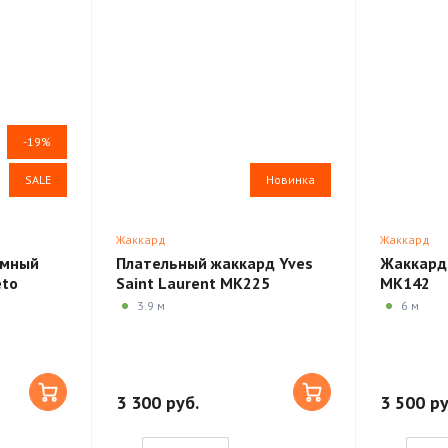
-19%
SALE
Новинка
Жаккард
Жаккард
юмный
Плательный жаккард Yves
Жаккард
eto
Saint Laurent MK225
MK142
3.9 м
6 м
3 300 руб.
3 500 ру