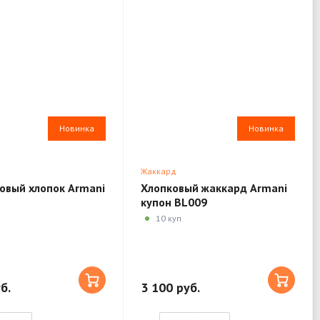
Новинка
Новинка
Жаккард
овый хлопок Armani
Хлопковый жаккард Armani
купон BL009
10 куп
б.
3 100 руб.