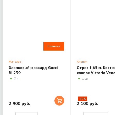
Новинка
Жаккард
Хлопок
Хлопковый жаккард Gucci
Отрез 1,65 м. Кост
BL239
хлопок Vittorio Ven
BL227
7 м
1 шт
-19%
2 900 руб.
2 100 руб.