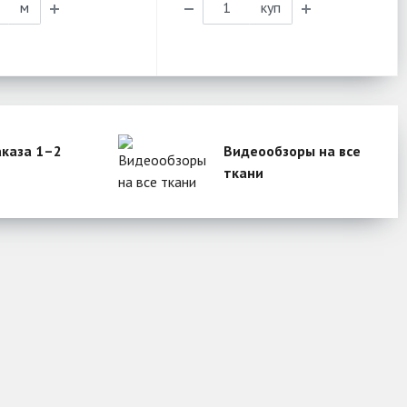
м
куп
аказа 1–2
Видеообзоры на все
ткани